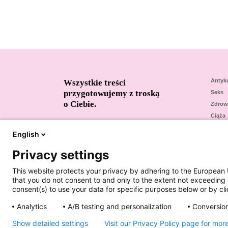
Antyk
Wszystkie treści
przygotowujemy z troską
Seks
o Ciebie.
Zdrow
Ciąża
dr n. med. Medard Lech, ginekolog-położnik
Leki
mgr Ewa Michalska-Kocerba
English
Konta
dr Maciej Chojnacki, ginekolog-położnik
dr n. med. Monika Łukasiewicz, specjalista
Privacy settings
ginekolog-położnik, specjalista
endokrynologii ginekologicznej i
This website protects your privacy by adhering to the European 
rozrodczości, seksuolog
that you do not consent to and only to the extent not exceeding 
consent(s) to use your data for specific purposes below or by clic
Regulamin konkursu „Bliskość”
Analytics
A/B testing and personalization
Conversion
Show detailed settings
Visit our Privacy Policy page for mor
O firmie