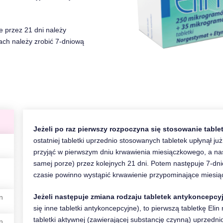
e przez 21 dni należy
ach należy zrobić 7-dniową
Jeżeli po raz pierwszy rozpoczyna się stosowanie tabl
ostatniej tabletki uprzednio stosowanych tabletek upłynął już 
przyjąć w pierwszym dniu krwawienia miesiączkowego, a nastę
samej porze) przez kolejnych 21 dni. Potem następuje 7-dn
czasie powinno wystąpić krwawienie przypominające miesią
Jeżeli następuje zmiana rodzaju tabletek antykoncepcy
n
się inne tabletki antykoncepcyjne), to pierwszą tabletkę Elin 
tabletki aktywnej (zawierającej substancję czynną) uprzed
n