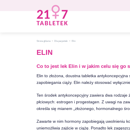
•
•
Strona główna
Dla pacjentek
Elin
ELIN
Co to jest lek Elin i w jakim celu się go 
Elin to złożona, doustna tabletka antykoncepcyjna
zapobiegania ciąży. Elin należy stosować wyłączni
Ten środek antykoncepcyjny zawiera dwa rodzaje
płciowych: estrogen i progestagen. Z uwagi na z
określa się mianem „złożonego, hormonalnego śro
Zawarte w nim hormony zapobiegają uwolnieniu kom
uniemożliwia zajście w ciążę. Ponadto lek zagęszcz