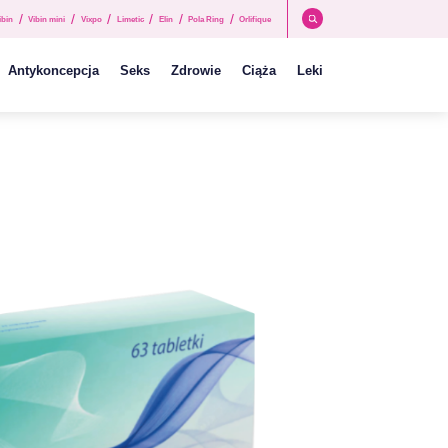
/
/
/
/
/
/
ibin
Vibin mini
Vixpo
Limetic
Elin
Pola Ring
Orlifique
Antykoncepcja
Seks
Zdrowie
Ciąża
Leki