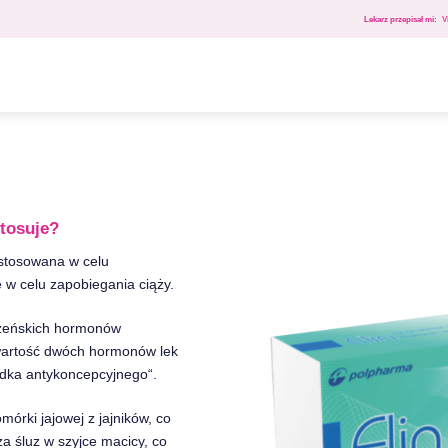
Lekarz przepisał mi:
V
stosuje?
 stosowana w celu
e w celu zapobiegania ciąży.
 żeńskich hormonów
awartość dwóch hormonów lek
dka antykoncepcyjnego“.
órki jajowej z jajników, co
a śluz w szyjce macicy, co