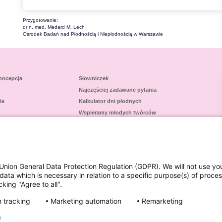
Przygotowanie:
dr n. med. Medard M. Lech
Ośrodek Badań nad Płodnością i Niepłodnością w Warszawie
oncepcja
Słowniczek
Najczęściej zadawane pytania
ie
Kalkulator dni płodnych
Wspieramy młodych twórców
kt
Union General Data Protection Regulation (GDPR). We will not use yo
data which is necessary in relation to a specific purpose(s) of proce
king "Agree to all".
 tracking
Marketing automation
Remarketing
e
Odpowiedzialność społeczna
Zgłoś działanie niepożądane
Kontakt
Polityka prywatności
Polityka Cookies