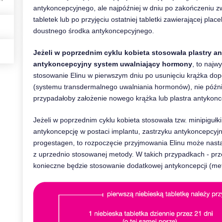
antykoncepcyjnego, ale najpóźniej w dniu po zakończeniu z
tabletek lub po przyjęciu ostatniej tabletki zawierającej p
doustnego środka antykoncepcyjnego.
Jeżeli w poprzednim cyklu kobieta stosowała plastry
antykoncepcyjny system uwalniający hormony
, to najw
stosowanie Elinu w pierwszym dniu po usunięciu krążka do
(systemu transdermalnego uwalniania hormonów), nie późnie
przypadałoby założenie nowego krążka lub plastra antyko
Jeżeli w poprzednim cyklu kobieta stosowała tzw. minipigułk
antykoncepcję w postaci implantu, zastrzyku antykoncepcyjn
progestagen, to rozpoczęcie przyjmowania Elinu może nastąp
z uprzednio stosowanej metody. W takich przypadkach - prz
konieczne będzie stosowanie dodatkowej antykoncepcji (me