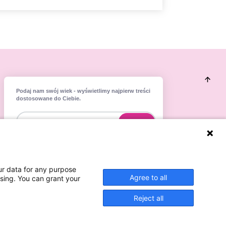
Podaj nam swój wiek - wyświetlimy najpierw treści
dostosowane do Ciebie.
Dostosuj
ur data for any purpose
Agree to all
ssing. You can grant your
Reject all
Podaj nam swój wiek
Polpharma S.A. 2026. Wszelkie prawa zastrzeżone
wyświetlimy najpierw treści dostosowane do Ciebie.