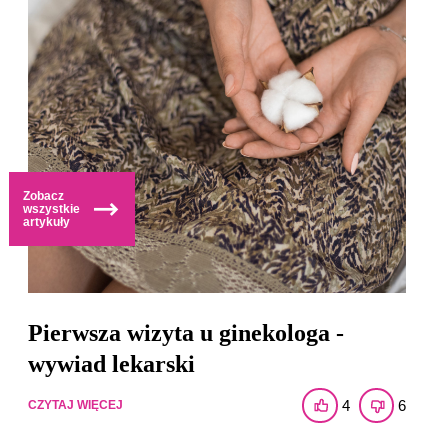
Zobacz
wszystkie
artykuły
Pierwsza wizyta u ginekologa -
wywiad lekarski
4
6
CZYTAJ WIĘCEJ