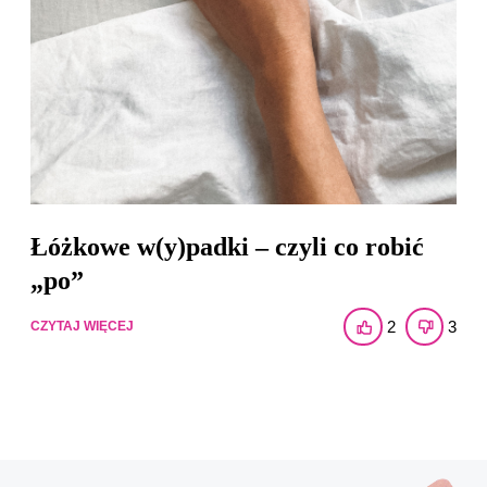
Łóżkowe w(y)padki – czyli co robić
„po”
2
3
CZYTAJ WIĘCEJ