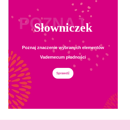
POZNAJ
Słowniczek
Poznaj znaczenie wybranych elementów
Vademecum płodności
Sprawdź