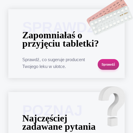
SPRAWDŹ
Zapomniałaś o
przyjęciu tabletki?
Sprawdź, co sugeruje producent
Sprawdź
Twojego leku w ulotce.
POZNAJ
Najczęściej
zadawane pytania