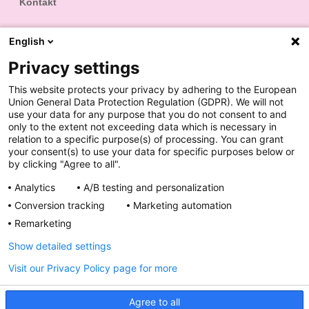
Kontakt
English
Privacy settings
Podaj nam swój wiek - wyświetlimy najpierw
treści dostosowane do Ciebie.
This website protects your privacy by adhering to the European
Union General Data Protection Regulation (GDPR). We will not
use your data for any purpose that you do not consent to and
Dostosuj
only to the extent not exceeding data which is necessary in
relation to a specific purpose(s) of processing. You can grant
your consent(s) to use your data for specific purposes below or
by clicking "Agree to all".
Analytics
A/B testing and personalization
Regulamin konkursu „Bliskość”
Conversion tracking
Marketing automation
Remarketing
Show detailed settings
O firmie
Odpowiedzialność społeczna
Zgłoś działanie niepożądane
Kontakt
Visit our Privacy Policy page for more
Polityka prywatności
Polityka Cookies
Podaj nam swój wiek
Agree to all