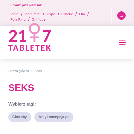
Lekarz przepisał mi:
/
/
/
/
/
Vibin
Vibin mini
Vixpo
Limetic
Elin
/
Pola Ring
Orlifique
•
Strona główna
Seks
SEKS
Wybierz tagi:
Choroby
Antykoncepcja po