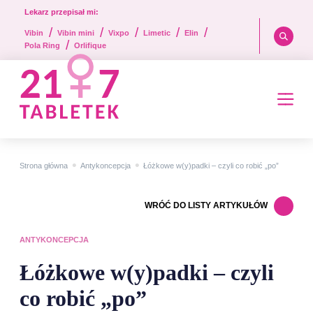
Lekarz przepisał mi:
/
/
/
/
/
Vibin
Vibin mini
Vixpo
Limetic
Elin
/
Pola Ring
Orlifique
•
•
Strona główna
Antykoncepcja
Łóżkowe w(y)padki – czyli co robić „po”
WRÓĆ DO LISTY ARTYKUŁÓW
ANTYKONCEPCJA
Łóżkowe w(y)padki – czyli
co robić „po”