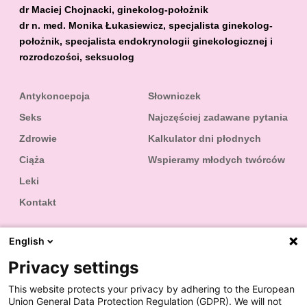
dr Maciej Chojnacki, ginekolog-położnik
dr n. med. Monika Łukasiewicz, specjalista ginekolog-
położnik, specjalista endokrynologii ginekologicznej i
rozrodczości, seksuolog
Antykoncepcja
Słowniczek
Seks
Najczęściej zadawane pytania
Zdrowie
Kalkulator dni płodnych
Ciąża
Wspieramy młodych twórców
Leki
Kontakt
English
Privacy settings
Podaj nam swój wiek - wyświetlimy najpierw
treści dostosowane do Ciebie.
This website protects your privacy by adhering to the European
Union General Data Protection Regulation (GDPR). We will not