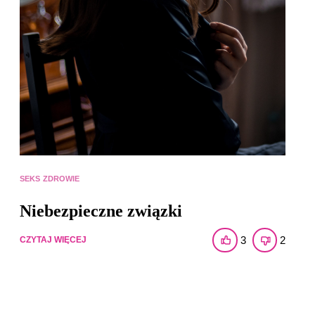
SEKS
ZDROWIE
Niebezpieczne związki
3
2
CZYTAJ WIĘCEJ