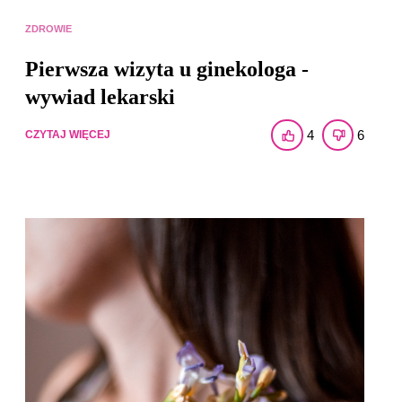
ZDROWIE
Pierwsza wizyta u ginekologa -
wywiad lekarski
4
6
CZYTAJ WIĘCEJ