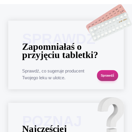
SPRAWDŹ
Zapomniałaś o
przyjęciu tabletki?
Sprawdź, co sugeruje producent
Sprawdź
Twojego leku w ulotce.
POZNAJ
Najczęściej