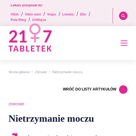
Lekarz przepisał mi:
/
/
/
/
/
Vibin
Vibin mini
Vixpo
Limetic
Elin
/
Pola Ring
Orlifique
•
•
Strona główna
Zdrowie
Nietrzymanie moczu
WRÓĆ DO LISTY ARTYKUŁÓW
ZDROWIE
Nietrzymanie moczu