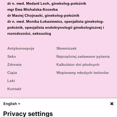
dr n. med. Medard Lech, ginekolog-położnik
mgr Ewa Michalska-Kocerba
dr Maciej Chojnacki, ginekolog-położnik
dr n. med. Monika Łukasiewicz, specjalista ginekolog-
położnik, specjalista endokrynologii ginekologicznej i
rozrodczości, seksuolog
Antykoncepcja
Słowniczek
Seks
Najczęściej zadawane pytania
Zdrowie
Kalkulator dni płodnych
Ciąża
Wspieramy młodych twórców
Leki
Kontakt
English
Privacy settings
Podaj nam swój wiek - wyświetlimy najpierw