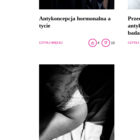
Antykoncepcja hormonalna a
Prze
tycie
anty
bada
4
10
CZYTAJ WIĘCEJ
CZYTAJ