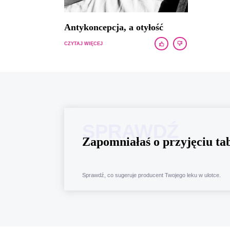
Antykoncepcja, a otyłość
CZYTAJ WIĘCEJ
SPRAWDŹ
Zapomniałaś o przyjęciu tab
Sprawdź, co sugeruje producent Twojego leku w ulotce.