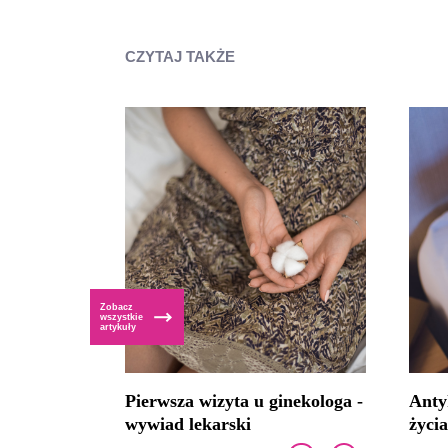
CZYTAJ TAKŻE
Zobacz
wszystkie
artykuły
Pierwsza wizyta u ginekologa -
Anty
wywiad lekarski
życi