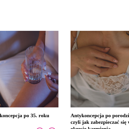
koncepcja po 35. roku
Antykoncepcja po porodzi
a
czyli jak zabezpieczać się
okresie karmienia