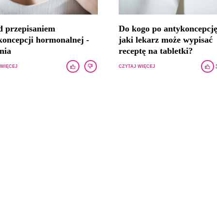
d przepisaniem
Do kogo po antykoncepcję
koncepcji hormonalnej -
jaki lekarz może wypisać
nia
receptę na tabletki?
 WIĘCEJ
CZYTAJ WIĘCEJ