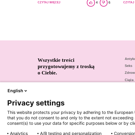
4
6
CZYTAJ WIĘCEJ
CZYTAJ
Antyk
Wszystkie treści
przygotowujemy z troską
Seks
o Ciebie.
Zdrow
Ciąża
dr n. med. Medard Lech, ginekolog-położnik
Leki
mgr Ewa Michalska-Kocerba
English
Konta
dr Maciej Chojnacki, ginekolog-położnik
dr n. med. Monika Łukasiewicz, specjalista
Privacy settings
ginekolog-położnik, specjalista
endokrynologii ginekologicznej i
This website protects your privacy by adhering to the European 
rozrodczości, seksuolog
that you do not consent to and only to the extent not exceeding 
consent(s) to use your data for specific purposes below or by clic
Regulamin konkursu „Bliskość”
Analytics
A/B testing and personalization
Conversion