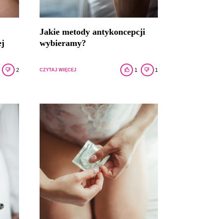
Jakie metody antykoncepcji
ej
wybieramy?
2
1
1
CZYTAJ WIĘCEJ