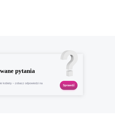
wane pytania
ie kobiety – zobacz odpowiedzi na
Sprawdź