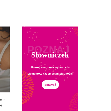
POZNAJ
Słowniczek
Poznaj znaczenie wybranych
elementów Vademecum płodności
Sprawdź
e -
 w