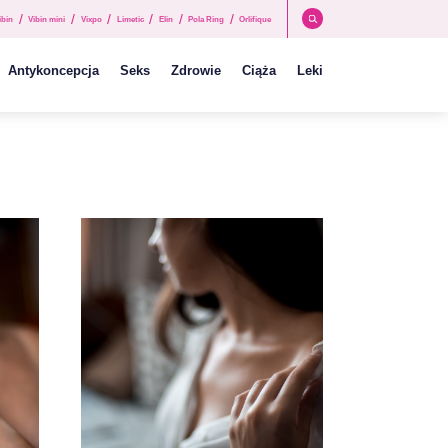
/
/
/
/
/
/
ibin
Vibin mini
Vixpo
Limetic
Elin
Pola Ring
Orlifique
Antykoncepcja
Seks
Zdrowie
Ciąża
Leki