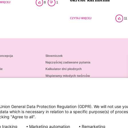
8
1
 WIĘCEJ
11
CZYTAJ WIĘCEJ
oncepcja
Słowniczek
Najczęściej zadawane pytania
ie
Kalkulator dni płodnych
Wspieramy młodych twórców
kt
Union General Data Protection Regulation (GDPR). We will not use yo
data which is necessary in relation to a specific purpose(s) of proce
king "Agree to all".
 tracking
Marketing automation
Remarketing