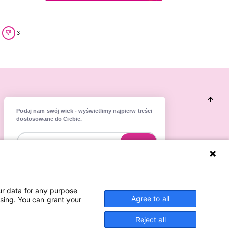
3
Podaj nam swój wiek - wyświetlimy najpierw treści
dostosowane do Ciebie.
Dostosuj
ur data for any purpose
Agree to all
ssing. You can grant your
Reject all