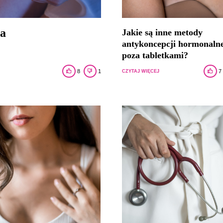
ia
Jakie są inne metody
antykoncepcji hormonaln
poza tabletkami?
8
1
7
CZYTAJ WIĘCEJ