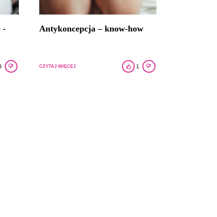
 -
Antykoncepcja – know-how
3
1
CZYTAJ WIĘCEJ